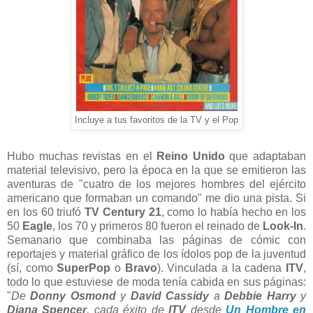
Incluye a tus favoritos de la TV y el Pop
Hubo muchas revistas en el
Reino Unido
que adaptaban
material televisivo, pero la época en la que se emitieron las
aventuras de "cuatro de los mejores hombres del ejército
americano que formaban un comando" me dio una pista. Si
en los 60 triufó
TV Century 21
, como lo había hecho en los
50
Eagle
, los 70 y primeros 80 fueron el reinado de
Look-In
.
Semanario que combinaba las páginas de cómic con
reportajes y material gráfico de los ídolos pop de la juventud
(sí, como
SuperPop
o
Bravo
). Vinculada a la cadena
ITV
,
todo lo que estuviese de moda tenía cabida en sus páginas:
"
De
Donny Osmond
y
David Cassidy
a
Debbie Harry
y
Diana Spencer
, cada éxito de
ITV
desde
Un Hombre en